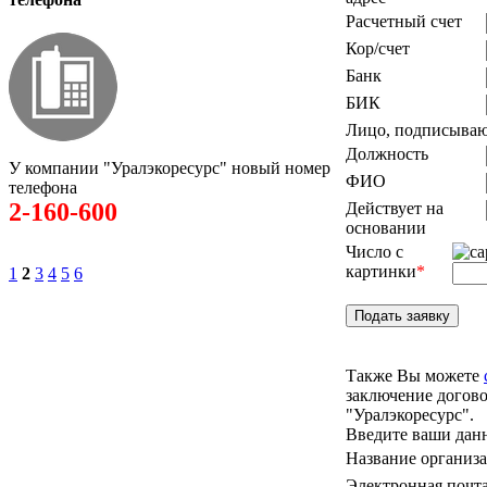
Расчетный счет
Кор/счет
Банк
БИК
Лицо, подписываю
Должность
У компании "Уралэкоресурс" новый номер
ФИО
телефона
2-160-600
Действует на
основании
Число с
картинки
*
1
2
3
4
5
6
Также Вы можете
заключение догов
"Уралэкоресурс".
Введите ваши дан
Название организ
Электронная почт