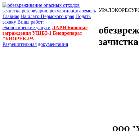
УРАЛЭКОРЕСУР
Главная
На благо Пермского края
Подать
заявку
Виды работ:
обезвреж
Экологические услуги
ЛАРН
Боновые
заграждения УЩБЗ-1
Биопрепарат
"БИОРЕК-РА"
зачистка
Разрешительная документация
ООО "У