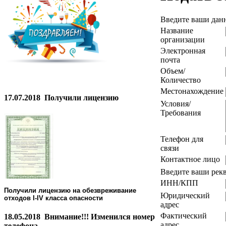
Введите ваши дан
Название
организации
Электронная
почта
Объем/
Количество
Местонахождение
17.07.2018
Получили лицензию
Условия/
Требования
Телефон для
связи
Контактное лицо
Введите ваши рек
ИНН/КПП
Получили лицензию на обезвреживание
Юридический
отходов I-IV класса опасности
адрес
Фактический
18.05.2018
Внимание!!! Изменился номер
адрес
телефона