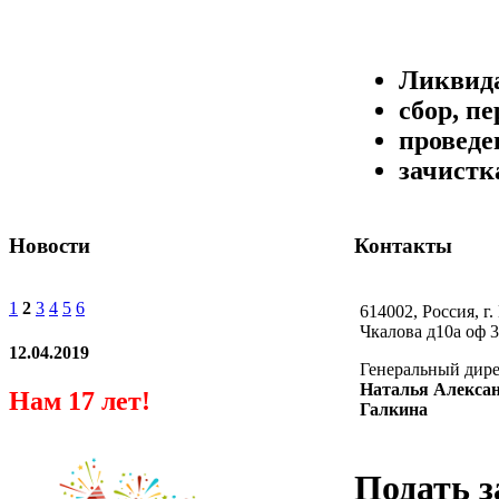
Ликвида
сбор, п
проведе
зачистк
Новости
Контакты
1
2
3
4
5
6
614002, Россия, г.
Чкалова д10а оф 3
12.04.2019
Генеральный дир
Наталья Алекса
Нам 17 лет!
Галкина
Подать з