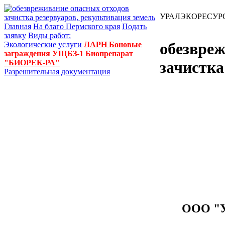
УРАЛЭКОРЕСУР
Главная
На благо Пермского края
Подать
заявку
Виды работ:
обезвреж
Экологические услуги
ЛАРН
Боновые
заграждения УЩБЗ-1
Биопрепарат
"БИОРЕК-РА"
зачистка
Разрешительная документация
ООО "У