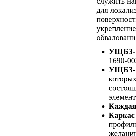
служить н
для локали
поверхност
укрепление
обваловани
УЩБЗ-1
1690-00
УЩБЗ-1
которых
состоя
элемент
Каждая
Каркас
профиль
желанию