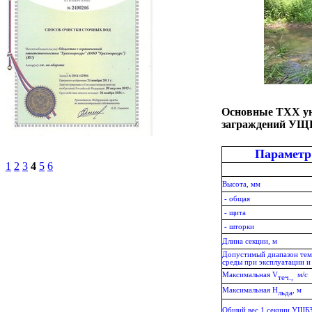
Основные ТХХ у
заграждений УЩБ
Параметр
1
2
3
4
5
6
Высота, мм
- общая
- щита
- шторки
Длина секции, м
Допустимый диапазон те
среды при эксплуатации и
Максимальная
V
м/с
теч.,
Максимальная Н
, м
льда
Общий вес 1 секции УЩБЗ