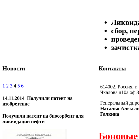
Ликвида
сбор, п
проведе
зачистк
Новости
Контакты
1
2
3
4
5
6
614002, Россия, г.
Чкалова д10а оф 3
14.11.2014
Получили патент на
Генеральный дир
изобретение
Наталья Алекса
Галкина
Получили патент на биосорбент для
ликвидации нефти
Боновые