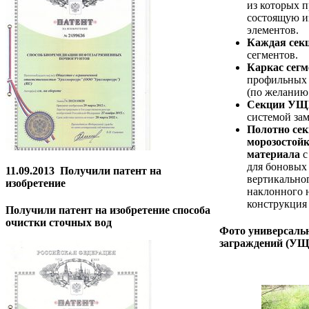
из которых п
состоящую и
элементов.
Каждая сек
сегментов.
Каркас сег
профильных 
(по желанию 
Секции УЩБ
системой за
Полотно се
морозостойк
материала
с
для боновых
11.09.2013
Получили патент на
вертикально
изобретение
наклонного 
конструкция 
Получили патент на изобретение способа
очистки сточных вод
Фото универсал
заграждений (УЩ