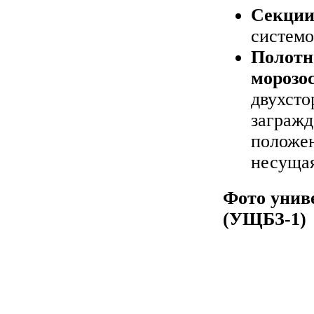
Секции
системо
Полотн
морозо
двухст
загражд
положен
несущая
Фото унив
(УЩБЗ-1)