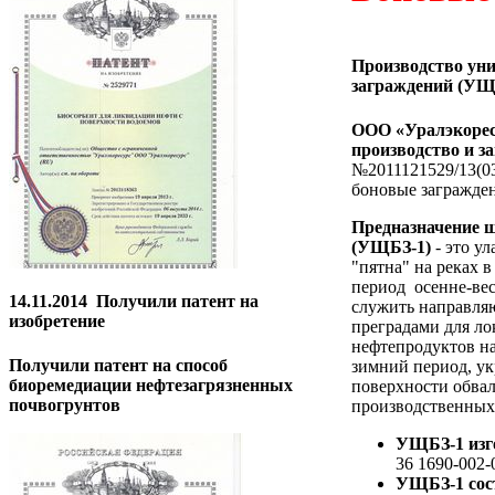
Производство ун
заграждений (УЩ
ООО «Уралэкоресу
производство и з
№2011121529/13(0
боновые загражде
Предназначение 
(УЩБЗ-1)
- это у
"пятна" на реках в
период осенне-вес
14.11.2014
Получили патент на
служить направл
изобретение
преградами для л
нефтепродуктов на
Получили патент на способ
зимний период, ук
биоремедиации нефтезагрязненных
поверхности обва
почвогрунтов
производственных
УЩБЗ-1 изг
36 1690-002-
УЩБЗ-1 сост