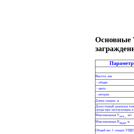
Основные 
загражден
Параметр
Высота, мм
- общая
- щита
- шторки
Длина секции, м
Допустимый диапазон те
среды при эксплуатации и
Максимальная
V
м/с
теч.,
Максимальная Н
, м
льда
Общий вес 1 секции УЩБЗ