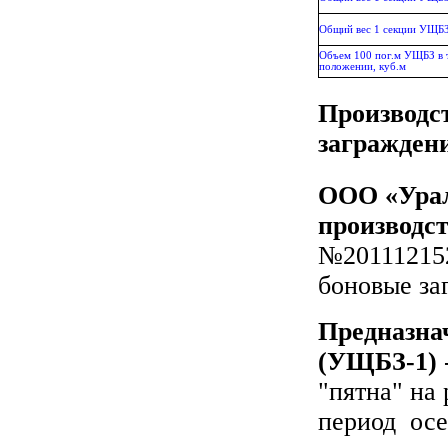
Общий вес 1 секции УЩБЗ,
Объем 100 пог.м УЩБЗ в 
положении, куб.м
Производс
загражден
ООО «Урал
производст
№201112152
боновые за
Предназна
(УЩБЗ-1)
"пятна" на 
период осе