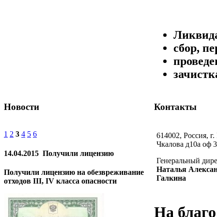
Ликвида
сбор, п
проведе
зачистк
Новости
Контакты
1
2
3
4
5
6
614002, Россия, г.
Чкалова д10а оф 3
14.04.2015
Получили лицензию
Генеральный дир
Наталья Алекса
Получили лицензию на обезвреживание
Галкина
отходов III, IV класса опасности
На благо