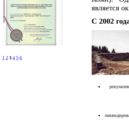
является о
С 2002 го
1
2
3
4
5
6
рекульти
ликвидирова