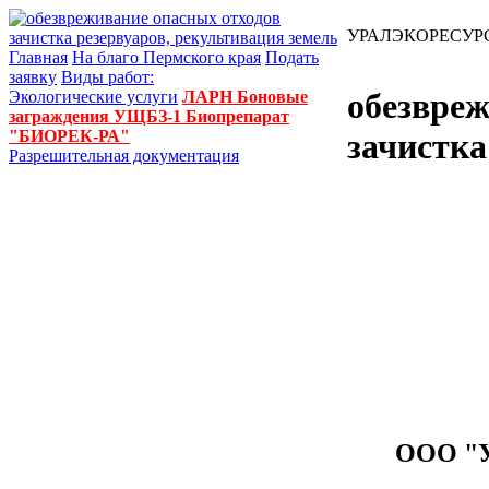
УРАЛЭКОРЕСУР
Главная
На благо Пермского края
Подать
заявку
Виды работ:
обезвреж
Экологические услуги
ЛАРН
Боновые
заграждения УЩБЗ-1
Биопрепарат
"БИОРЕК-РА"
зачистка
Разрешительная документация
ООО "У