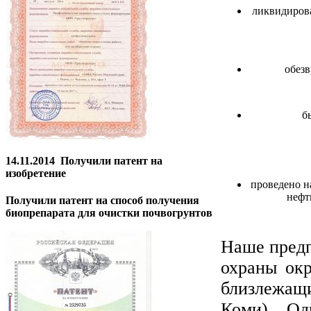
ликвидирова
обезв
б
14.11.2014
Получили патент на
изобретение
проведено н
нефт
Получили патент на способ получения
биопрепарата для очистки почвогрунтов
Наше предп
охраны ок
близлежащи
Коми). Од