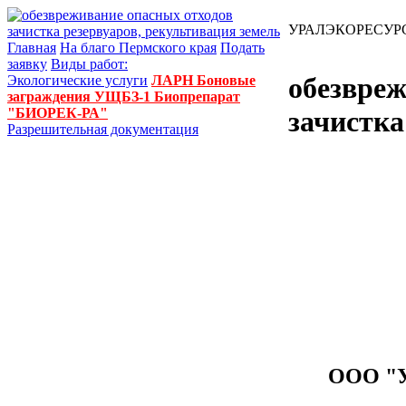
УРАЛЭКОРЕСУР
Главная
На благо Пермского края
Подать
заявку
Виды работ:
обезвреж
Экологические услуги
ЛАРН
Боновые
заграждения УЩБЗ-1
Биопрепарат
"БИОРЕК-РА"
зачистка
Разрешительная документация
ООО "У