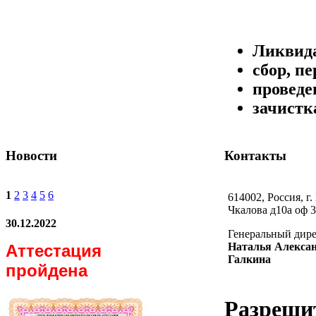
Ликвида
сбор, п
проведе
зачистк
Новости
Контакты
1
2
3
4
5
6
614002, Россия, г.
Чкалова д10а оф 3
30.12.2022
Генеральный дир
Наталья Алекса
Аттестация
Галкина
пройдена
Разреши