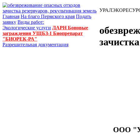
УРАЛЭКОРЕСУР
Главная
На благо Пермского края
Подать
заявку
Виды работ:
обезвреж
Экологические услуги
ЛАРН
Боновые
заграждения УЩБЗ-1
Биопрепарат
"БИОРЕК-РА"
зачистка
Разрешительная документация
ООО "У