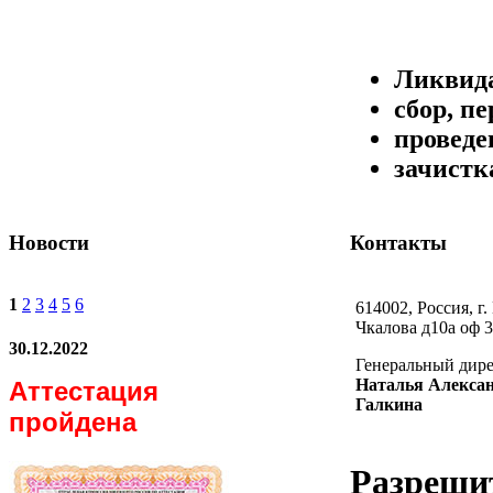
Ликвида
сбор, п
проведе
зачистк
Новости
Контакты
1
2
3
4
5
6
614002, Россия, г.
Чкалова д10а оф 3
30.12.2022
Генеральный дир
Наталья Алекса
Аттестация
Галкина
пройдена
Разреши