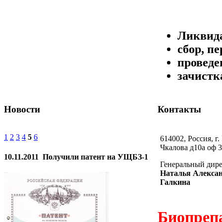
Ликвида
сбор, п
проведе
зачистк
Новости
Контакты
1
2
3
4
5
6
614002, Россия, г.
Чкалова д10а оф 3
10.11.2011
Получили патент на УЩБЗ-1
Генеральный дир
Наталья Алекса
Галкина
Биопреп