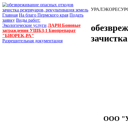
УРАЛЭКОРЕСУР
Главная
На благо Пермского края
Подать
заявку
Виды работ:
обезвреж
Экологические услуги
ЛАРН
Боновые
заграждения УЩБЗ-1
Биопрепарат
"БИОРЕК-РА"
зачистка
Разрешительная документация
ООО "У