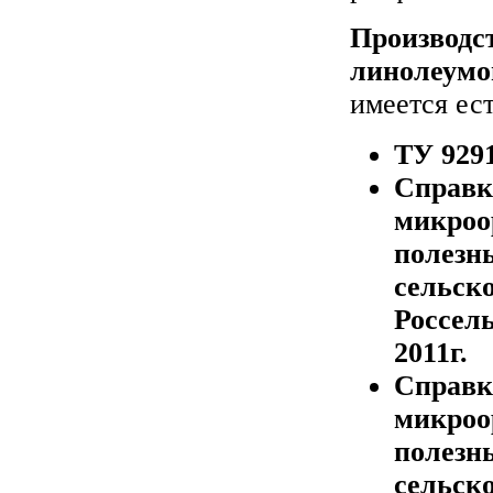
Производс
линолеум
имеется ес
ТУ 9291
Справк
микроо
полезн
сельск
Россел
2011г.
Справк
микроо
полезн
сельск