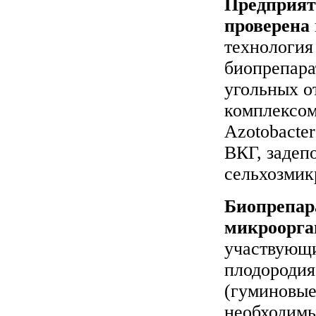
Предприят
проверена
технология
биопрепара
угольных о
комплексом
Azotobacte
ВКГ, задеп
сельхозмик
Биопрепар
микроорга
участвующи
плодородия
(гуминовые
необходимы