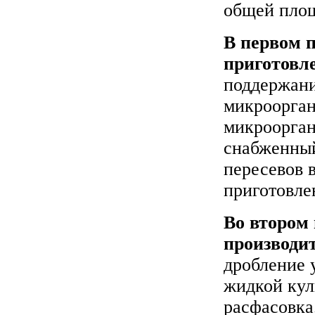
общей площ
В первом 
приготовл
поддержани
микроорган
микроорган
снабженны
пересевов 
приготовле
Во втором
производи
дробление 
жидкой кул
расфасовка