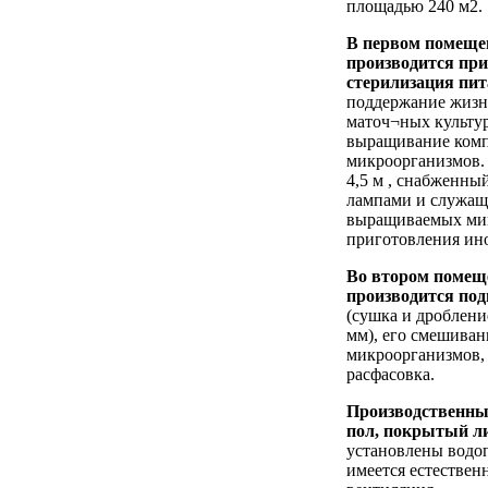
площадью 240 м2.
В первом помеще
производится при
стерилизация пит
поддержание жизн
маточ¬ных культу
выращивание комп
микроорганизмов.
4,5 м , снабженн
лампами и служащ
выращиваемых ми
приготовления ино
Во втором помещ
производится под
(сушка и дроблени
мм), его смешиван
микроорганизмов,
расфасовка.
Производственны
пол, покрытый л
установлены водо
имеется естествен