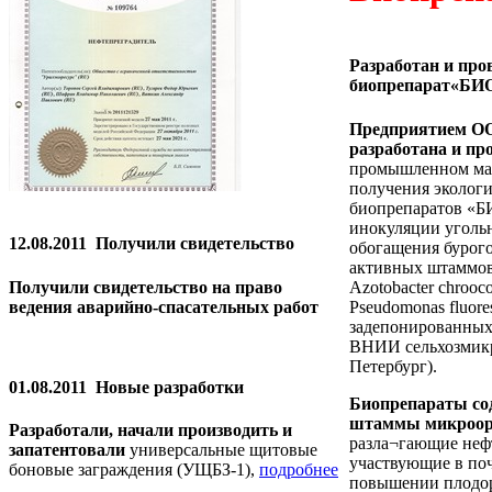
Разработан и про
биопрепарат«БИ
Предприятием ОО
разработана и пр
промышленном мас
получения эколог
биопрепаратов «Б
инокуляции уголь
12.08.2011
Получили свидетельство
обогащения бурого
активных штаммов
Получили свидетельство на право
Azotobacter chroo
ведения аварийно-спасательных работ
Pseudomonas fluore
задепонированных
ВНИИ сельхозмикр
Петербург).
01.08.2011
Новые разработки
Биопрепараты со
штаммы микроор
Разработали, начали производить и
разла¬гающие неф
запатентовали
универсальные щитовые
участвующие в по
боновые заграждения (УЩБЗ-1),
подробнее
повышении плодор