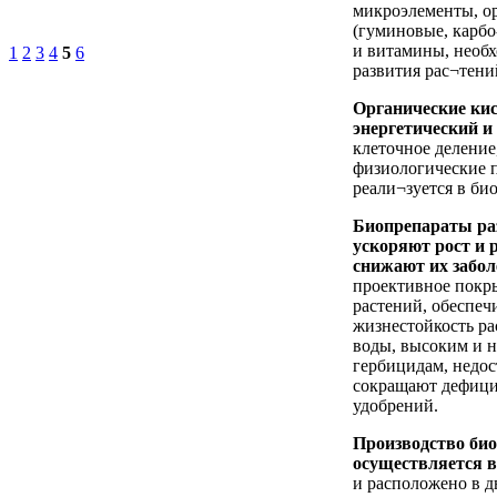
микроэлементы, о
(гуминовые, карб
и витамины, необх
1
2
3
4
5
6
развития рас¬тени
Органические ки
энергетический и
клеточное деление
физиологические п
реали¬зуется в би
Биопрепараты ра
ускоряют рост и 
снижают их забол
проективное пок
растений, обеспеч
жизнестойкость ра
воды, высоким и н
гербицидам, недос
сокращают дефици
удобрений.
Производство би
осуществляется 
и расположено в 